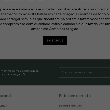
a peça é selecionada e desenvolvida com olhar atento aos mínimos det
cabamento impecável e beleza em cada criação. Cuidamos de todo 
ara entregar semijoias que encantam, valorizam e fazem você se sent
se compromisso com qualidade, estilo e carinho é o que faz da Veri 
amada em Campinas e região.
SAIBA MAIS
m primeira mão as novidades,
tos e inspirações Veri.
ucional
Entre em contato
omos
5519988798080