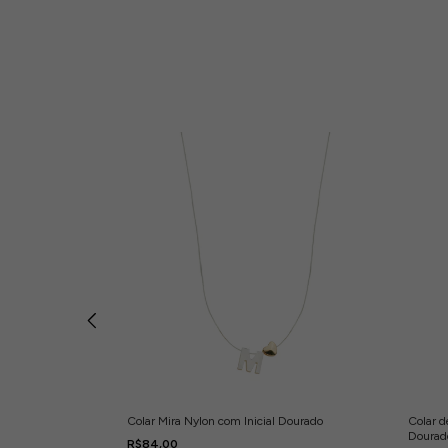
s Esmeralda
Colar Mira Nylon com Inicial Dourado
Colar d
Dourad
R$84,00