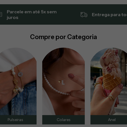
Parcele em até 5x sem
Entrega para to
juros
Compre por Categoria
Pulseiras
Colares
Anel