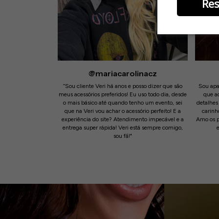
Re
@mariacarolinacz
“Sou cliente Veri há anos e posso dizer que são
Sou apa
meus acessórios preferidos! Eu uso todo dia, desde
que ad
o mais básico até quando tenho um evento, sei
detalhes
que na Veri vou achar o acessório perfeito! E a
carinh
experiência do site? Atendimento impecável e a
Amo os p
entrega super rápida! Veri está sempre comigo,
sou fã!"