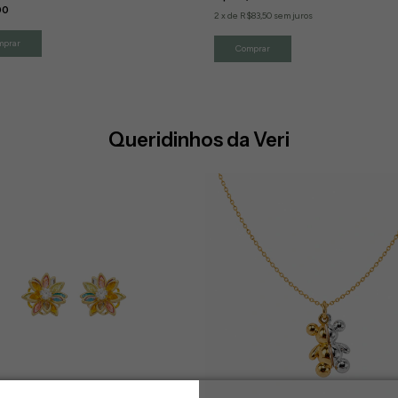
00
2
x
de
R$83,50
sem juros
Queridinhos da Veri