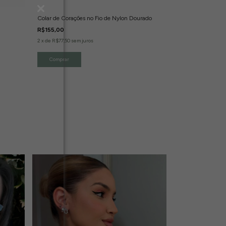
Colar de Corações no Fio de Nylon Dourado
Colar Escapulári
Dourado
R$155,00
R$119,00
2
x
de
R$77,50
sem juros