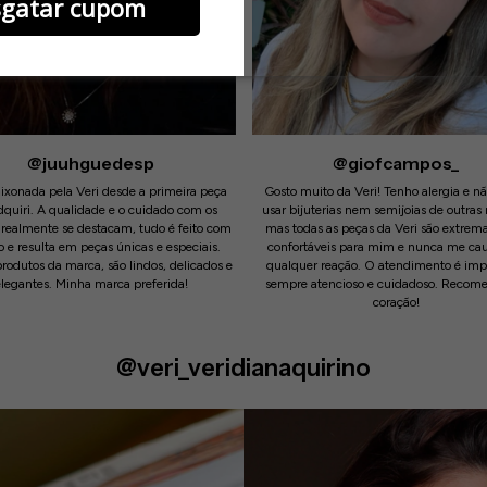
sgatar cupom
@juuhguedesp
@giofcampos_
ixonada pela Veri desde a primeira peça
Gosto muito da Veri! Tenho alergia e n
quiri. A qualidade e o cuidado com os
usar bijuterias nem semijoias de outras
 realmente se destacam, tudo é feito com
mas todas as peças da Veri são extre
o e resulta em peças únicas e especiais.
confortáveis para mim e nunca me ca
rodutos da marca, são lindos, delicados e
qualquer reação. O atendimento é imp
elegantes. Minha marca preferida!
sempre atencioso e cuidadoso. Recom
coração!
@veri_veridianaquirino