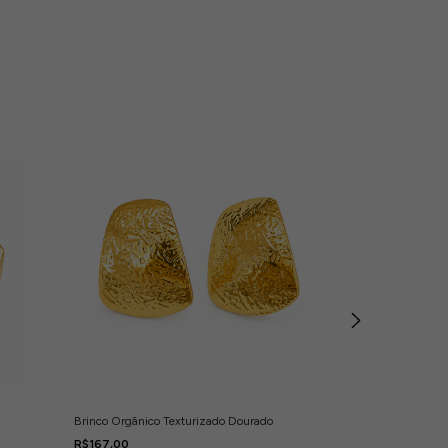
Brinco Orgânico Texturizado Dourado
Colar Mini Elos 
R$167,00
R$167,00