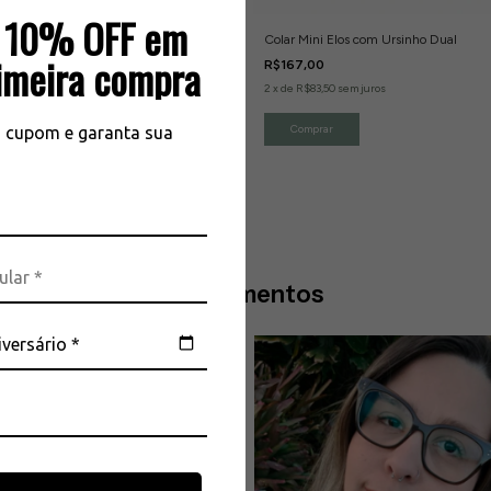
 10% OFF em
Flor Lotus Petalas Coloridas Banho de
Colar Mini Elos com Ursinho Dual
8k
imeira compra
R$167,00
,00
2
x
de
R$83,50
sem juros
u cupom e garanta sua
Depoimentos