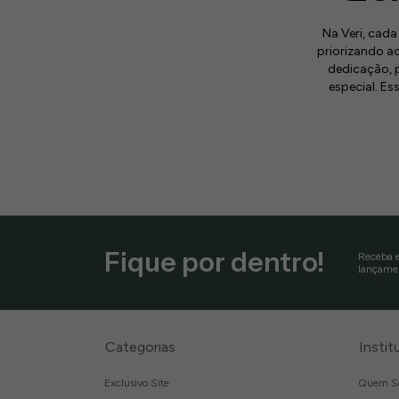
Na Veri, cad
priorizando a
dedicação, p
especial. Es
Fique por dentro!
Receba e
lançamen
Categorias
Instit
Exclusivo Site
Quem S